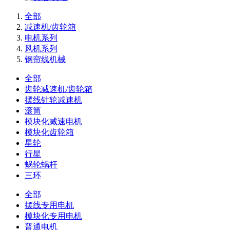
全部
减速机/齿轮箱
电机系列
风机系列
钢帘线机械
全部
齿轮减速机/齿轮箱
摆线针轮减速机
滚筒
模块化减速电机
模块化齿轮箱
星轮
行星
蜗轮蜗杆
三环
全部
摆线专用电机
模块化专用电机
普通电机