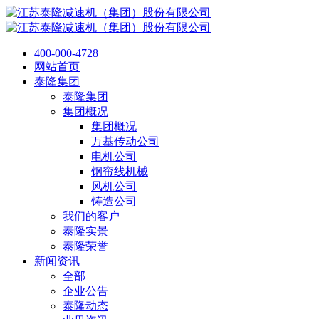
400-000-4728
网站首页
泰隆集团
泰隆集团
集团概况
集团概况
万基传动公司
电机公司
钢帘线机械
风机公司
铸造公司
我们的客户
泰隆实景
泰隆荣誉
新闻资讯
全部
企业公告
泰隆动态