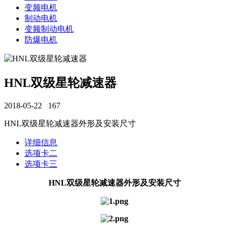
变频电机
制动电机
变频制动电机
防爆电机
HNL双级星轮减速器
2018-05-22
167
HNL双级星轮减速器外形及安装尺寸
详细信息
选项卡二
选项卡三
HNL双级星轮减速器外形及安装尺寸