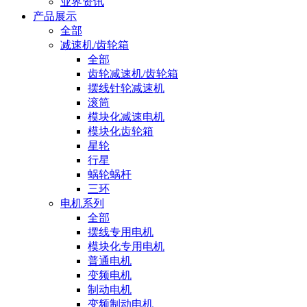
业界资讯
产品展示
全部
减速机/齿轮箱
全部
齿轮减速机/齿轮箱
摆线针轮减速机
滚筒
模块化减速电机
模块化齿轮箱
星轮
行星
蜗轮蜗杆
三环
电机系列
全部
摆线专用电机
模块化专用电机
普通电机
变频电机
制动电机
变频制动电机