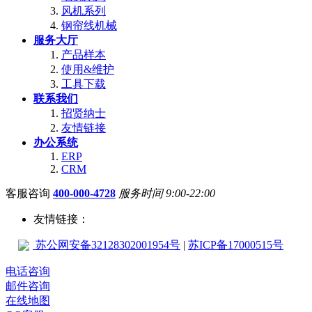
风机系列
钢帘线机械
服务大厅
产品样本
使用&维护
工具下载
联系我们
招贤纳士
友情链接
办公系统
ERP
CRM
客服咨询
400-000-4728
服务时间 9:00-22:00
友情链接：
苏公网安备32128302001954号
|
苏ICP备17000515号
电话咨询
邮件咨询
在线地图