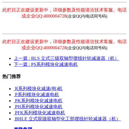
此栏目正在建设更新中，详细参数及性能请洽技术客服。电话
或企业QQ:4000004728
(企业QQ与电话同号码)
此栏目正在建设更新中，详细参数及性能请洽技术客服。电话
或企业QQ:4000004728
(企业QQ与电话同号码)
上一篇
: BLS 立式三级双轴型摆线针轮减速器（机）
下一篇
: PS系列模块化减速电机
热门推荐
R系列模块化减速(电)机
P系列模块化减速电机
PK系列模块化减速电机
PH系列模块化减速电机
PFK系列模块化减速电机
BHLE 立式双级双轴型化工部摆线针轮减速器（机）